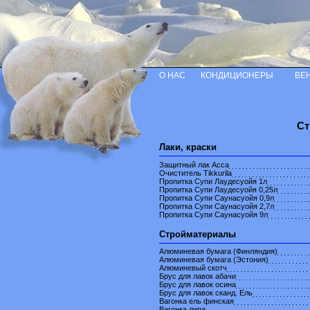
О НАС
КОНДИЦИОНЕРЫ
ВЕ
Ст
Лаки, краски
Защитный лак Асса
Очиститель Tikkurila
Пропитка Супи Лаудесуойя 1л
Пропитка Супи Лаудесуойя 0,25л
Пропитка Супи Саунасуойя 0,9л
Пропитка Супи Саунасуойя 2,7л
Пропитка Супи Саунасуойя 9л
Стройматериалы
Алюминевая бумага (Финляндия)
Алюминевая бумага (Эстония)
Алюминевый скотч
Брус для лавок абачи
Брус для лавок осина
Брус для лавок сканд. Ель
Вагонка ель финская
Вагонка липа