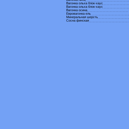
Вагонка ольха блок-хаус
Вагонка ольха блок-хаус
Вагонка осина
Евровагонка ель
Минеральная шерсть
Сосна финская