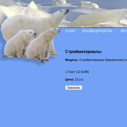
О НАС
КОНДИЦИОНЕРЫ
ВЕ
Стройматериалы
Модель:
Стройматериалы Евровагонка е
1 Сорт (12,5х88)
Цена:
13
у.е.