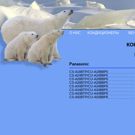
О НАС
КОНДИЦИОНЕРЫ
ВЕ
КО
Panasonic
СS-A18BTP/CU-A18BBP5
СS-A24BTP/CU-A24BBP5
СS-A28BTP/CU-A28BBP8
СS-A28BTP/CU-A28BBP5
СS-A34BTP/CU-A34BBP8
СS-A34BTP/CU-A34BBP5
СS-A43BTP/CU-A43BBP8
СS-A50BTP/CU-A50BBP8