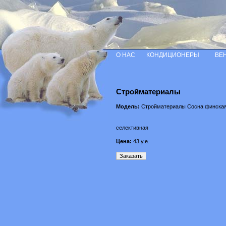
О НАС
КОНДИЦИОНЕРЫ
ВЕ
Стройматериалы
Модель:
Стройматериалы Сосна финска
селективная
Цена:
43
у.е.