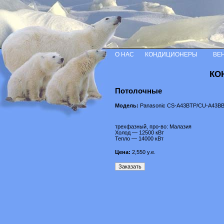
О НАС
КОНДИЦИОНЕРЫ
ВЕ
КО
Потолочные
Модель:
Panasonic СS-A43BTP/CU-A43B
трехфазный, про-во: Малазия
Холод — 12500 кВт
Тепло — 14000 кВт
Цена:
2,550
у.е.