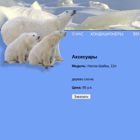
О НАС
КОНДИЦИОНЕРЫ
ВЕ
Аксесуары
Модель:
Harvia Шайка, 12л
дерево сосна
Цена:
85
у.е.