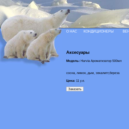
О НАС
КОНДИЦИОНЕРЫ
ВЕ
Аксесуары
Модель:
Harvia Ароматизатор 500мл
сосна, лимон, дым, эвкалипт,береза
Цена:
11
у.е.