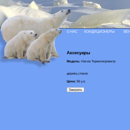
О НАС
КОНДИЦИОНЕРЫ
ВЕ
Аксесуары
Модель:
Harvia Термогигрометр
дерево,стекло
Цена:
56
у.е.