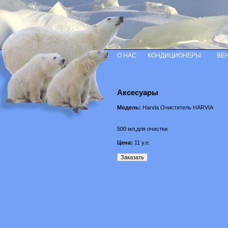
О НАС
КОНДИЦИОНЕРЫ
ВЕ
Аксесуары
Модель:
Harvia Очиститель HARVIA
500 мл,для очистки
Цена:
11
у.е.