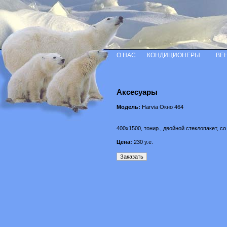
О НАС
КОНДИЦИОНЕРЫ
ВЕ
Аксесуары
Модель:
Harvia Окно 464
400х1500, тонир., двойной стеклопакет, с
Цена:
230
у.е.