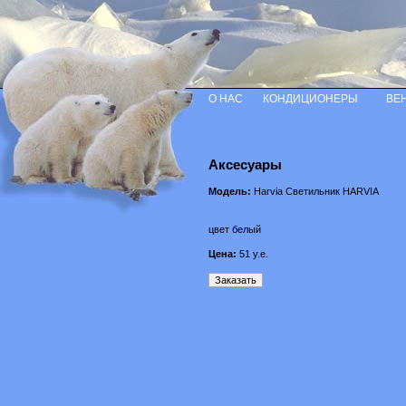
О НАС
КОНДИЦИОНЕРЫ
ВЕ
Аксесуары
Модель:
Harvia Светильник HARVIA
цвет белый
Цена:
51
у.е.