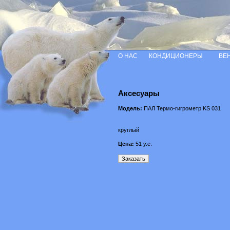
О НАС
КОНДИЦИОНЕРЫ
ВЕ
Аксесуары
Модель:
ПАЛ Термо-гигрометр KS 031
круглый
Цена:
51
у.е.