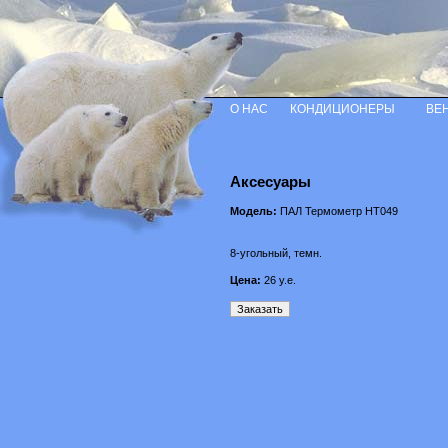
О НАС
КОНДИЦИОНЕРЫ
ВЕ
Аксесуары
Модель:
ПАЛ Термометр HT049
8-угольный, темн.
Цена:
26
у.е.