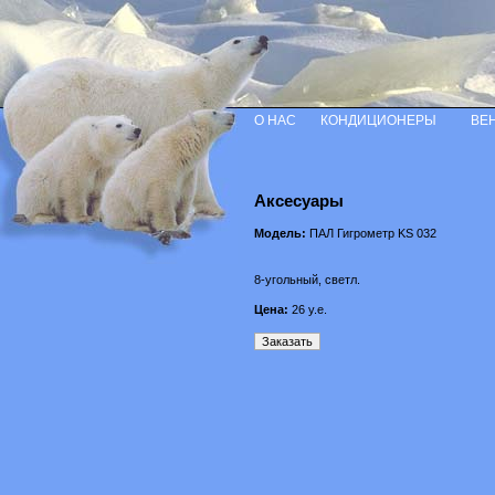
О НАС
КОНДИЦИОНЕРЫ
ВЕ
Аксесуары
Модель:
ПАЛ Гигрометр KS 032
8-угольный, светл.
Цена:
26
у.е.