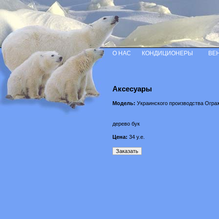
О НАС
КОНДИЦИОНЕРЫ
ВЕ
Аксесуары
Модель:
Украинского производства Огра
дерево бук
Цена:
34
у.е.