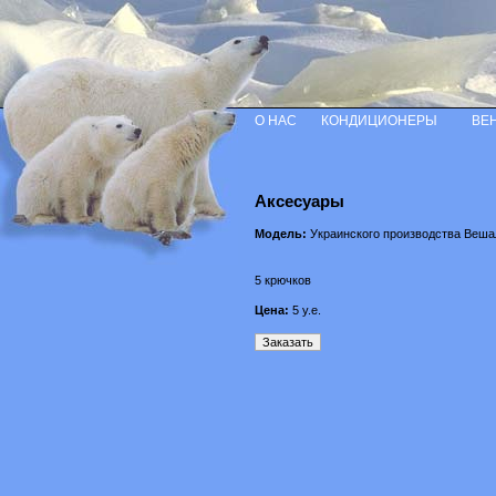
О НАС
КОНДИЦИОНЕРЫ
ВЕ
Аксесуары
Модель:
Украинского производства Вешал
5 крючков
Цена:
5
у.е.