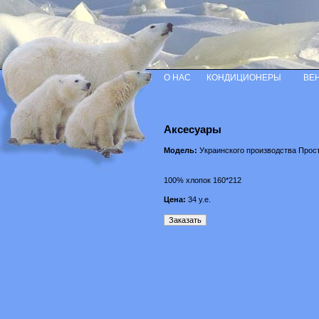
О НАС
КОНДИЦИОНЕРЫ
ВЕ
Аксесуары
Модель:
Украинского производства Прос
100% хлопок 160*212
Цена:
34
у.е.