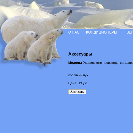
О НАС
КОНДИЦИОНЕРЫ
ВЕ
Аксесуары
Модель:
Украинского производства Шапк
кролячий пух
Цена:
13
у.е.