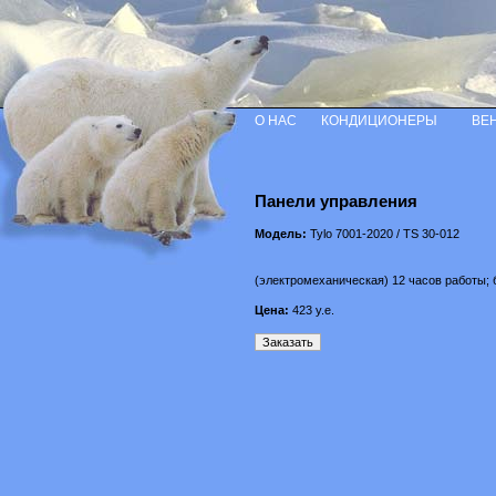
О НАС
КОНДИЦИОНЕРЫ
ВЕ
Панели управления
Модель:
Tylo 7001-2020 / TS 30-012
(электромеханическая) 12 часов работы;
Цена:
423
у.е.