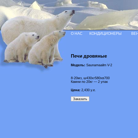
О НАС
КОНДИЦИОНЕРЫ
ВЕ
Печи дровяные
Модель:
Saunamaailm V-2
8-20мз, ш430хг580хв700
Камни по 20кг — 2 упак
Цена:
2,430
у.е.