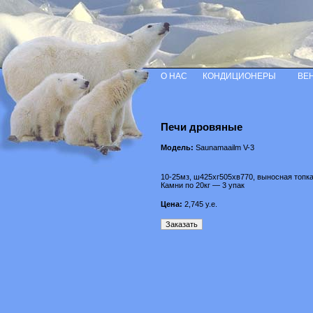
О НАС
КОНДИЦИОНЕРЫ
ВЕ
Печи дровяные
Модель:
Saunamaailm V-3
10-25мз, ш425хг505хв770, выносная топк
Камни по 20кг — 3 упак
Цена:
2,745
у.е.