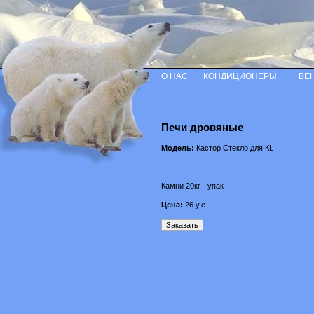
О НАС
КОНДИЦИОНЕРЫ
ВЕ
Печи дровяные
Модель:
Кастор Стекло для КL
Камни 20кг - упак
Цена:
26
у.е.