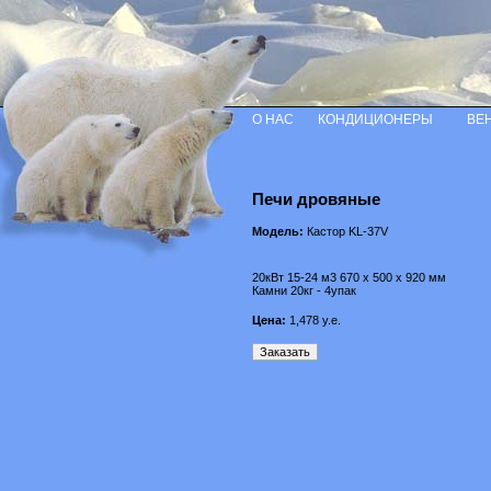
О НАС
КОНДИЦИОНЕРЫ
ВЕ
Печи дровяные
Модель:
Кастор KL-37V
20кВт 15-24 м3 670 х 500 х 920 мм
Камни 20кг - 4упак
Цена:
1,478
у.е.