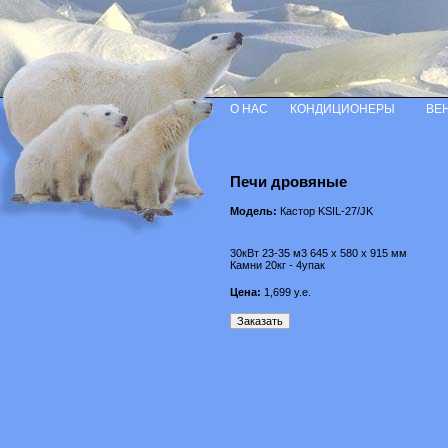
О НАС
КОНДИЦИОНЕРЫ
ВЕ
Печи дровяные
Модель:
Кастор KSIL-27/JK
30кВт 23-35 м3 645 х 580 х 915 мм
Камни 20кг - 4упак
Цена:
1,699
у.е.