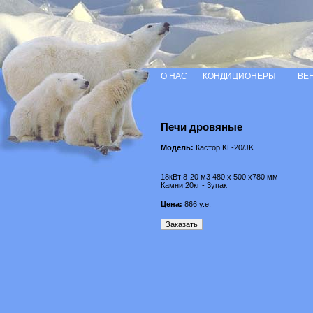
О НАС
КОНДИЦИОНЕРЫ
ВЕ
Печи дровяные
Модель:
Кастор KL-20/JK
18кВт 8-20 м3 480 х 500 х780 мм
Камни 20кг - 3упак
Цена:
866
у.е.