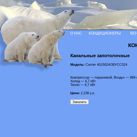
О НАС
КОНДИЦИОНЕРЫ
ВЕ
КО
Канальные запотолочные
Модель:
Carrier 40JS024/38YCC024
Компрессор — поршневой, Воздух — 889 
Холод — 6,7 кВт
Тепло — 6,7 кВт
Цена:
2,238
у.е.