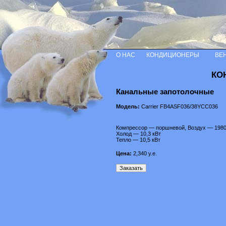
О НАС
КОНДИЦИОНЕРЫ
ВЕ
КО
Канальные запотолочные
Модель:
Carrier FB4ASF036/38YCC036
Компрессор — поршневой, Воздух — 1980
Холод — 10,3 кВт
Тепло — 10,5 кВт
Цена:
2,340
у.е.