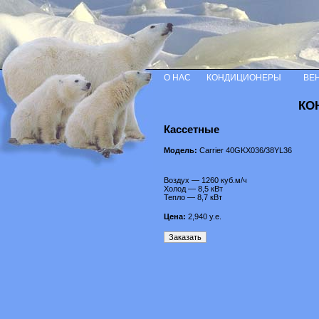
О НАС
КОНДИЦИОНЕРЫ
ВЕ
КО
Кассетные
Модель:
Carrier 40GKX036/38YL36
Воздух — 1260 куб.м/ч
Холод — 8,5 кВт
Тепло — 8,7 кВт
Цена:
2,940
у.е.