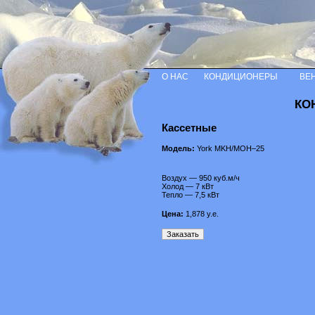
О НАС
КОНДИЦИОНЕРЫ
ВЕ
КО
Кассетные
Модель:
York MKH/MOH–25
Воздух — 950 куб.м/ч
Холод — 7 кВт
Тепло — 7,5 кВт
Цена:
1,878
у.е.