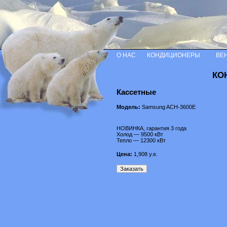
О НАС
КОНДИЦИОНЕРЫ
ВЕ
КО
Кассетные
Модель:
Samsung ACH-3600E
НОВИНКА, гарантия 3 года
Холод — 9500 кВт
Тепло — 12300 кВт
Цена:
1,908
у.е.