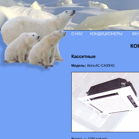
О НАС
КОНДИЦИОНЕРЫ
ВЕ
КО
Кассетные
Модель:
Akira AC-CA30HG
Воздух — 1180 куб.м/ч