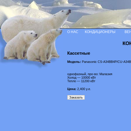
О НАС
КОНДИЦИОНЕРЫ
ВЕ
КО
Кассетные
Модель:
Panasonic CS-A34BB4P/CU-A34
однофазный, про-во: Малазия
Холод — 10000 кВт
Тепло — 11200 кВт
Цена:
2,400
у.е.