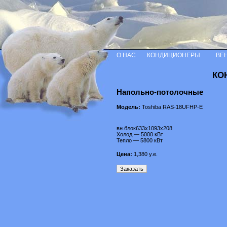
О НАС
КОНДИЦИОНЕРЫ
ВЕ
КО
Напольно-потолочные
Модель:
Toshiba RAS-18UFHP-E
вн.блок633х1093х208
Холод — 5000 кВт
Тепло — 5800 кВт
Цена:
1,380
у.е.