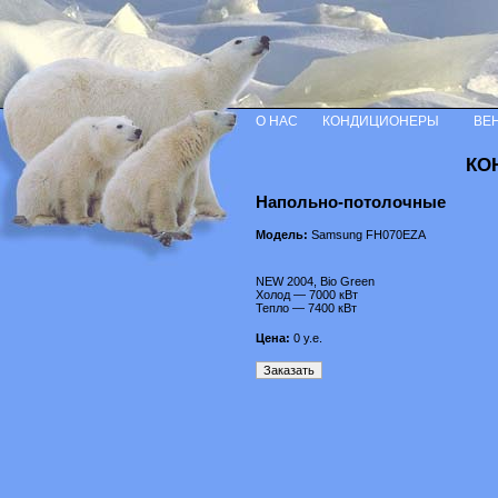
О НАС
КОНДИЦИОНЕРЫ
ВЕ
КО
Напольно-потолочные
Модель:
Samsung FH070EZA
NEW 2004, Bio Green
Холод — 7000 кВт
Тепло — 7400 кВт
Цена:
0
у.е.