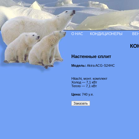
О НАС
КОНДИЦИОНЕРЫ
ВЕ
КО
Настенные сплит
Модель:
Akira ACG-S24HC
Hitachi, монт. комплект
Холод — 7,1 кВт
Тепло — 7,1 кВт
Цена:
740
у.е.