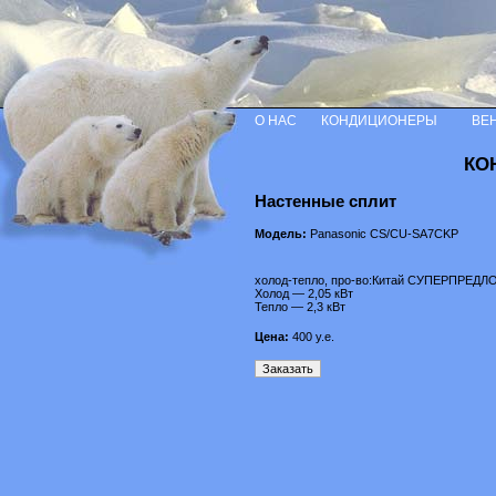
О НАС
КОНДИЦИОНЕРЫ
ВЕ
КО
Настенные сплит
Модель:
Panasonic CS/CU-SA7CKP
холод-тепло, про-во:Китай СУПЕРПРЕД
Холод — 2,05 кВт
Тепло — 2,3 кВт
Цена:
400
у.е.