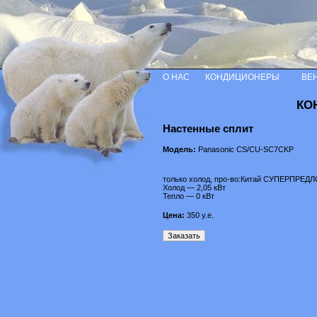
О НАС
КОНДИЦИОНЕРЫ
ВЕ
КО
Настенные сплит
Модель:
Panasonic CS/CU-SC7CKP
только холод, про-во:Китай СУПЕРПРЕ
Холод — 2,05 кВт
Тепло — 0 кВт
Цена:
350
у.е.