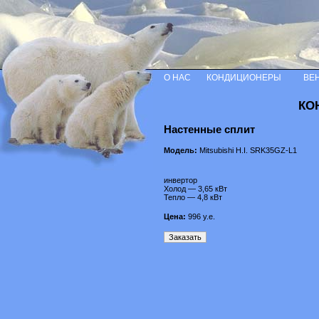
О НАС
КОНДИЦИОНЕРЫ
ВЕ
КО
Настенные сплит
Модель:
Mitsubishi H.I. SRK35GZ-L1
инвертор
Холод — 3,65 кВт
Тепло — 4,8 кВт
Цена:
996
у.е.