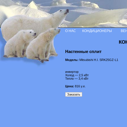
О НАС
КОНДИЦИОНЕРЫ
ВЕ
КО
Настенные сплит
Модель:
Mitsubishi H.I. SRK25GZ-L1
инвертор
Холод — 2,5 кВт
Тепло — 3,4 кВт
Цена:
816
у.е.