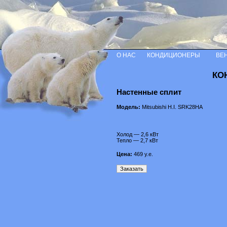
О НАС
КОНДИЦИОНЕРЫ
ВЕ
КО
Настенные сплит
Модель:
Mitsubishi H.I. SRK28HA
Холод — 2,6 кВт
Тепло — 2,7 кВт
Цена:
469
у.е.