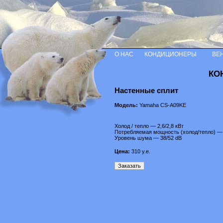
О НАС
КОНДИЦИОНЕРЫ
ВЕ
КО
Настенные сплит
Модель:
Yamaha CS-A09KE
Холод / тепло — 2,6/2,8 кВт
Потребляемая мощность (холод/тепло) — 
Уровень шума — 38/52 dB
Цена:
310
у.е.