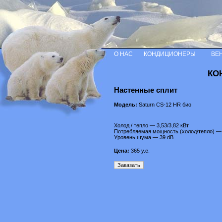
О НАС
КОНДИЦИОНЕРЫ
ВЕ
КО
Настенные сплит
Модель:
Saturn CS-12 HR био
Холод / тепло — 3,53/3,82 кВт
Потребляемая мощность (холод/тепло) — 1
Уровень шума — 39 dB
Цена:
365
у.е.