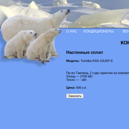
О НАС
КОНДИЦИОНЕРЫ
ВЕ
КО
Настенные сплит
Модель:
Toshiba RAS-10UKP-E
Пр-во Таиланд, 2 года гарантии на компре
Холод — 2700 кВт
Тепло — - кВт
Цена:
606
у.е.