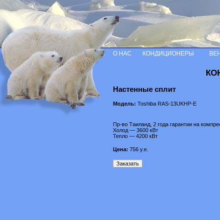
О НАС
КОНДИЦИОНЕРЫ
ВЕ
КО
Настенные сплит
Модель:
Toshiba RAS-13UKHP-E
Пр-во Таиланд, 2 года гарантии на компр
Холод — 3600 кВт
Тепло — 4200 кВт
Цена:
756
у.е.