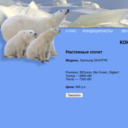
О НАС
КОНДИЦИОНЕРЫ
ВЕ
КО
Настенные сплит
Модель:
Samsung SH24TP6
Premium, BIOnizer, Bio Green, Digital I
Холод — 6800 кВт
Тепло — 7300 кВт
Цена:
906
у.е.