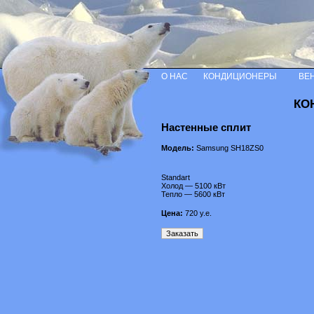
О НАС
КОНДИЦИОНЕРЫ
ВЕ
КО
Настенные сплит
Модель:
Samsung SH18ZS0
Standart
Холод — 5100 кВт
Тепло — 5600 кВт
Цена:
720
у.е.