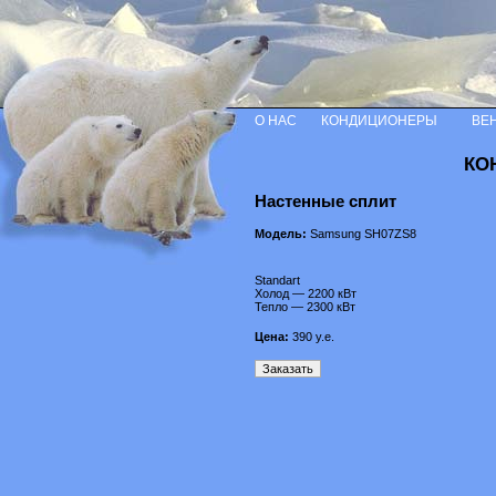
О НАС
КОНДИЦИОНЕРЫ
ВЕ
КО
Настенные сплит
Модель:
Samsung SH07ZS8
Standart
Холод — 2200 кВт
Тепло — 2300 кВт
Цена:
390
у.е.