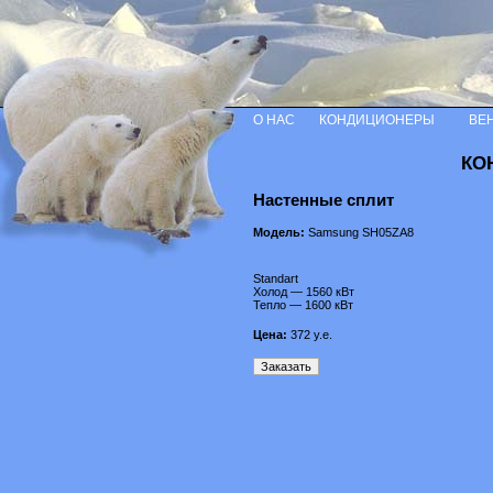
О НАС
КОНДИЦИОНЕРЫ
ВЕ
КО
Настенные сплит
Модель:
Samsung SH05ZA8
Standart
Холод — 1560 кВт
Тепло — 1600 кВт
Цена:
372
у.е.