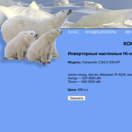
О НАС
КОНДИЦИОНЕРЫ
ВЕ
КО
Инверторные настенные Hi-e
Модель:
Panasonic CS/CU-E9CKP
тепло-холод, про-во: Малазия, R-410A, ио
Холод — 520-3000 кВт
Тепло — 600-5000 кВт
Цена:
830
у.е.