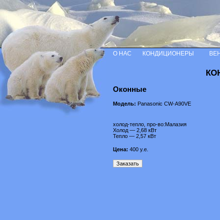
О НАС
КОНДИЦИОНЕРЫ
ВЕ
КО
Оконные
Модель:
Panasonic CW-A90VE
холод-тепло, про-во:Малазия
Холод — 2,68 кВт
Тепло — 2,57 кВт
Цена:
400
у.е.